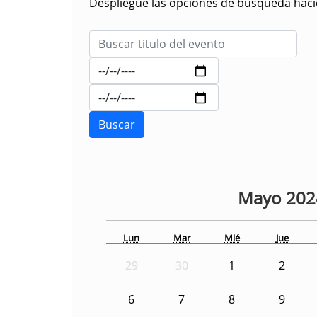
Despliegue las opciones de búsqueda hacie
Mayo
20
Lun
Mar
Mié
Jue
29
30
1
2
6
7
8
9