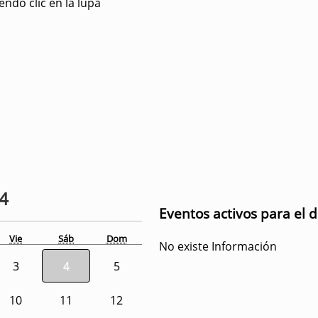
ndo clic en la lupa
24
Eventos activos para el 
Vie
Sáb
Dom
No existe Información
3
4
5
10
11
12